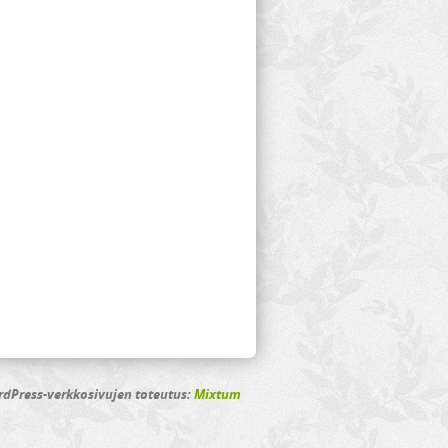
dPress-verkkosivujen toteutus:
Mixtum