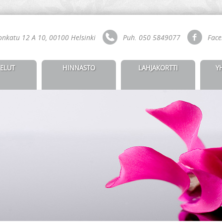
nkatu 12 A 10, 00100 Helsinki
Puh. 050 5849077
Face
ELUT
HINNASTO
LAHJAKORTTI
Y