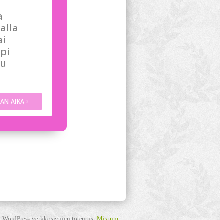
WordPress-verkkosivujen toteutus:
Mixtum