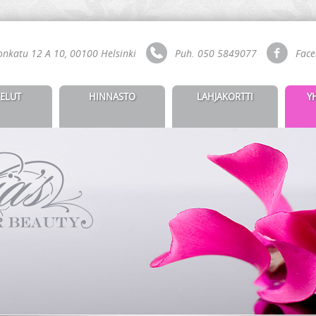
nkatu 12 A 10, 00100 Helsinki
Puh. 050 5849077
Face
ELUT
HINNASTO
LAHJAKORTTI
Y