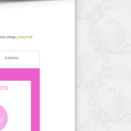
äröi ottaa
yhteyttä
!