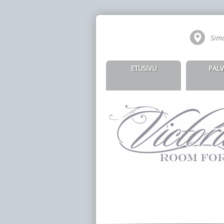
Simo
ETUSIVU
PALV