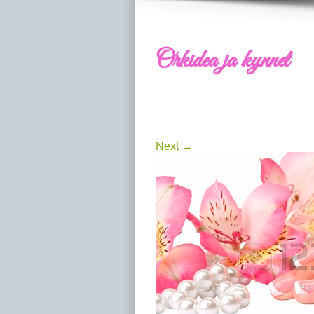
Orkidea ja kynnet
Next →